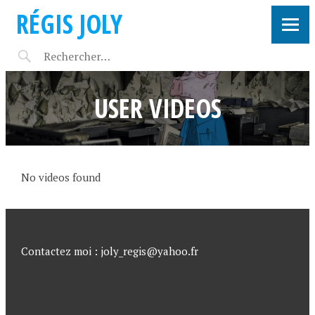
RÉGIS JOLY
USER VIDEOS
No videos found
Contactez moi : joly_regis@yahoo.fr