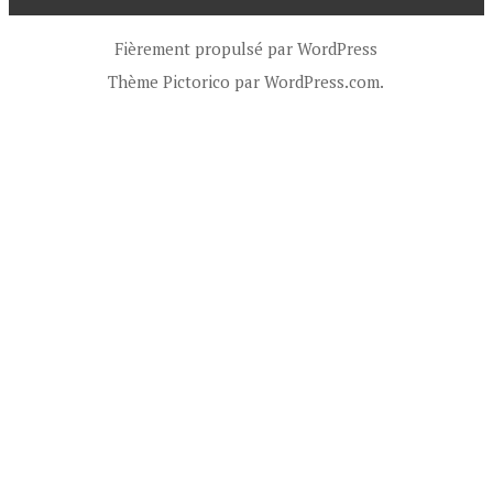
Fièrement propulsé par WordPress
Thème Pictorico par
WordPress.com
.