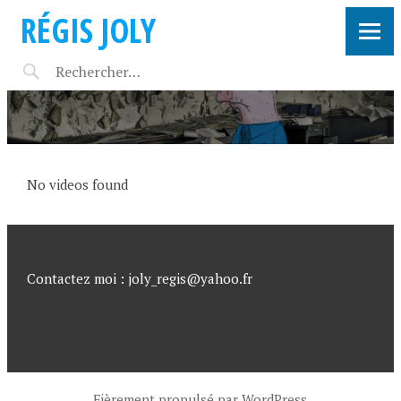
RÉGIS JOLY
No videos found
Contactez moi : joly_regis@yahoo.fr
Fièrement propulsé par WordPress